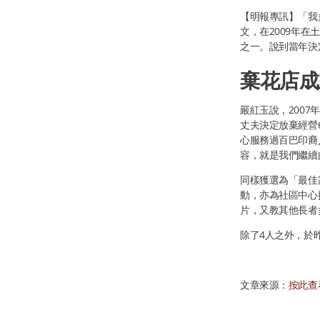
【明報專訊】「我
文，在2009年
之一。說到當年決
棄花店成
嚴紅玉說，200
丈夫決定放棄經營
心服務過百巴印裔
容，就是我們繼續
同樣獲選為「最佳
動，亦為社區中心
片，又教其他長者
除了4人之外，於
文章來源：
按此查