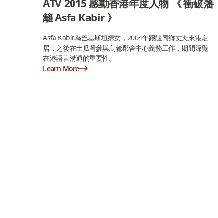
ATV 2015 感動香港年度人物 《 衝破藩
籬 Asfa Kabir 》
Asfa Kabir為巴基斯坦婦女，2004年跟隨同鄉丈夫來港定
居，之後在土瓜灣參與烏都鄰舍中心義務工作，期間深覺
在港語言溝通的重要性。
Learn More