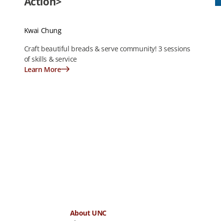
Action>
Kwai Chung
Craft beautiful breads & serve community! 3 sessions
of skills & service
Learn More
About UNC