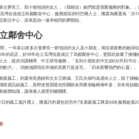
多次夢見三、四十個包頭的女人，（我相信）她們就是我要服務的對象。」
在土瓜灣自資成立烏都鄰舍中心，服務當區的印巴裔人士，獲選為獲選為「201
定創立中心，原來是由一連串相同的夢開始。
立鄰舍中心
7年間，一年多以來多次發夢見一群包頭的女人及小朋友，篤信基督教的她深
6年的花店，於09年在土瓜灣自資成立了烏都鄰舍中心，更因此放棄了換樓
人士，提供功課輔導、中文班等服務，「見到小朋友的中文由0分升到70分
的動力」。但她強調現在所做的其實只是皮毛，「仍未影響他們的心靈」。
家庭義工」的還有吳惠娟和丈夫王炳城。王氏夫婦均為退休人士，除了積極
擔當資訊組義工，吳即使曾因退化性關節炎而要坐輪椅兩年多，亦未有妨礙
多媒體知識，讓身邊人感受到被關懷。
昨日的義工嘉許禮上，獲嘉許的還包括另外7支家庭義工隊及68名服務超過2
看