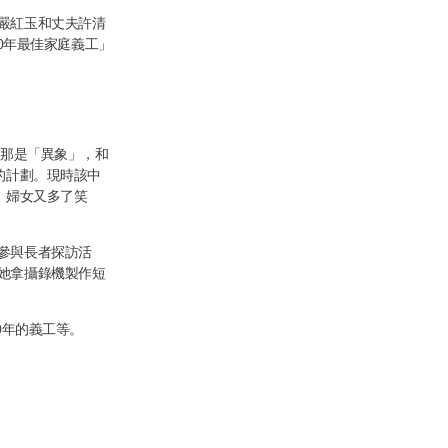
嚴紅玉和丈夫許清
0年最佳家庭義工」
信那是「異象」，和
的計劃。現時該中
，婦女又多了笑
參與長者探訪活
她拿攝錄機製作短
0年的義工等。