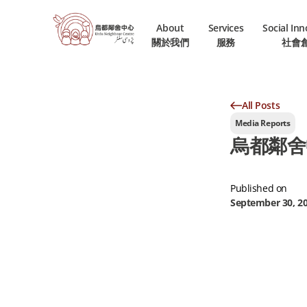
About
Services
Social In
關於我們
服務
社會
All Posts
Media Reports
烏都鄰舍
Published on
September 30, 2