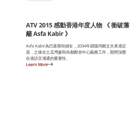
ATV 2015 感動香港年度人物 《 衝破藩
籬 Asfa Kabir 》
Asfa Kabir為巴基斯坦婦女，2004年跟隨同鄉丈夫來港定
居，之後在土瓜灣參與烏都鄰舍中心義務工作，期間深覺
在港語言溝通的重要性。
Learn More