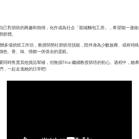
）將自己對烘焙的興趣和熱情，化作成為社企「龍城麵包工房」，希望能一邊
勢群體。
始舉辦多場烘焙工作坊，教授弱勢社群烘培技能，陪伴身為少數族裔、或有特殊教
個色、香、味、情都一併俱全的蛋糕。
要同時售賣其他貨品幫補，但無損Tina 繼續教授烘培的初心。過程中，她
們，一起走進她的日常吧!