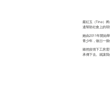
嚴紅玉（Tina
邊幫助社會上的弱
她由2011年開
青少年，做岀一個
雖然疫情下工房需
承傳下去。就讓我