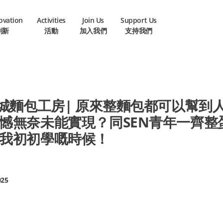
novation
Activities
Join Us
Support Us
創新
活動
加入我們
支持我們
龍城麵包工房| 原來整麵包都可以幫到人
憾無奈未能實現？同SEN青年一齊整
我初初學嘅時候！
025